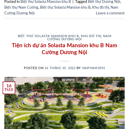
Posted in
Biệt thự Solasta Mansion khu B
|
Tagged
Biệt thự Dương Nội
,
Biệt thự Nam Cường
,
Biệt thự Solasta Mansion khu B
,
Khu đô thị
,
Nam
Cường Dương Nội
Leave a comment
BIỆT THỰ SOLASTA MANSION KHU B
,
KHU ĐÔ THỊ
,
NAM
CƯỜNG DƯƠNG NỘI
Tiện ích dự án Solasta Mansion khu B Nam
Cường Dương Nội
POSTED ON
16 THÁNG 10, 2022
BY
HAIPHAM1893
16
Th10