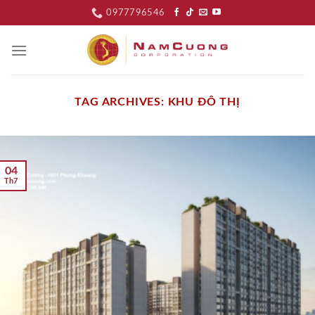
Skip
0977796546
to
content
TAG ARCHIVES:
KHU ĐÔ THỊ
04
Th7