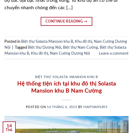
độ đắc địa bậc nhất trong vùng. Từ khu dự án có thể di
chuyển nhanh chóng đến các […]
CONTINUE READING
→
Posted in
Biệt thự Solasta Mansion khu B
,
Khu đô thị
,
Nam Cường Dương
Nội
|
Tagged
Biệt thự Dương Nội
,
Biệt thự Nam Cường
,
Biệt thự Solasta
Mansion khu B
,
Khu đô thị
,
Nam Cường Dương Nội
Leave a comment
BIỆT THỰ SOLASTA MANSION KHU B
Hệ thống tiện ích tại khu đô thị Solasta
Mansion khu B Nam Cường
POSTED ON
14 THÁNG 6, 2023
BY
HAIPHAM1893
14
Th6