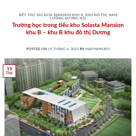
BIỆT THỰ SOLASTA MANSION KHU B
,
KHU ĐÔ THỊ
,
NAM
CƯỜNG DƯƠNG NỘI
Trường học trong tiểu khu Solasta Mansion
khu B – khu B khu đô thị Dương
POSTED ON
19 THÁNG 6, 2023
BY
HAIPHAM1893
19
Th6