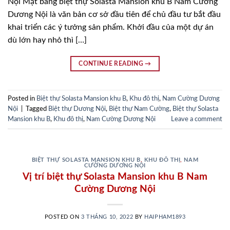
Nội Mặt bằng biệt thự Solasta Mansion khu B Nam Cường
Dương Nội là văn bản cơ sở đầu tiên để chủ đầu tư bắt đầu
khai triển các ý tưởng sản phẩm. Khởi đầu của một dự án
dù lớn hay nhỏ thì […]
CONTINUE READING
→
Posted in
Biệt thự Solasta Mansion khu B
,
Khu đô thị
,
Nam Cường Dương
Nội
|
Tagged
Biệt thự Dương Nội
,
Biệt thự Nam Cường
,
Biệt thự Solasta
Mansion khu B
,
Khu đô thị
,
Nam Cường Dương Nội
Leave a comment
BIỆT THỰ SOLASTA MANSION KHU B
,
KHU ĐÔ THỊ
,
NAM
CƯỜNG DƯƠNG NỘI
Vị trí biệt thự Solasta Mansion khu B Nam
Cường Dương Nội
POSTED ON
3 THÁNG 10, 2022
BY
HAIPHAM1893