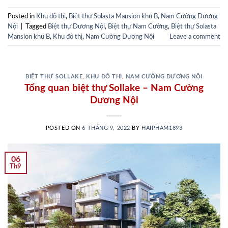
Posted in
Khu đô thị
,
Biệt thự Solasta Mansion khu B
,
Nam Cường Dương
Nội
|
Tagged
Biệt thự Dương Nội
,
Biệt thự Nam Cường
,
Biệt thự Solasta
Mansion khu B
,
Khu đô thị
,
Nam Cường Dương Nội
Leave a comment
BIỆT THỰ SOLLAKE
,
KHU ĐÔ THỊ
,
NAM CƯỜNG DƯƠNG NỘI
Tổng quan biệt thự Sollake – Nam Cường
Dương Nội
POSTED ON
6 THÁNG 9, 2022
BY
HAIPHAM1893
06
Th9