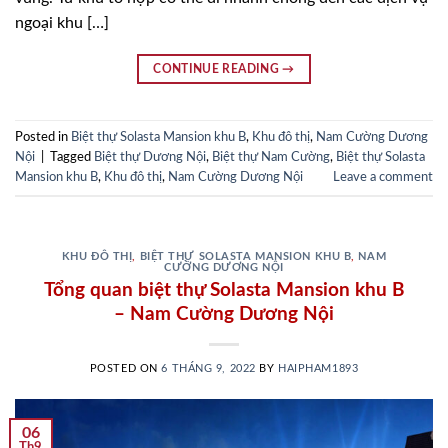
ngoại khu […]
CONTINUE READING
→
Posted in
Biệt thự Solasta Mansion khu B
,
Khu đô thị
,
Nam Cường Dương
Nội
|
Tagged
Biệt thự Dương Nội
,
Biệt thự Nam Cường
,
Biệt thự Solasta
Mansion khu B
,
Khu đô thị
,
Nam Cường Dương Nội
Leave a comment
KHU ĐÔ THỊ
,
BIỆT THỰ SOLASTA MANSION KHU B
,
NAM
CƯỜNG DƯƠNG NỘI
Tổng quan biệt thự Solasta Mansion khu B
– Nam Cường Dương Nội
POSTED ON
6 THÁNG 9, 2022
BY
HAIPHAM1893
06
Th9