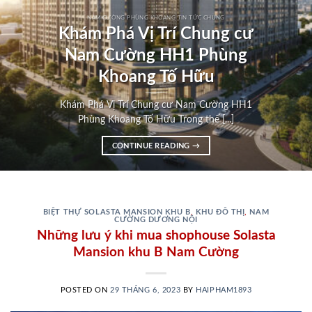
NAM CƯỜNG PHÙNG KHOANG TIN TỨC CHUNG
Khám Phá Vị Trí Chung cư
Nam Cường HH1 Phùng
Khoang Tố Hữu
Khám Phá Vị Trí Chung cư Nam Cường HH1
Phùng Khoang Tố Hữu Trong thế [...]
CONTINUE READING
→
BIỆT THỰ SOLASTA MANSION KHU B
,
KHU ĐÔ THỊ
,
NAM
CƯỜNG DƯƠNG NỘI
Những lưu ý khi mua shophouse Solasta
Mansion khu B Nam Cường
POSTED ON
29 THÁNG 6, 2023
BY
HAIPHAM1893