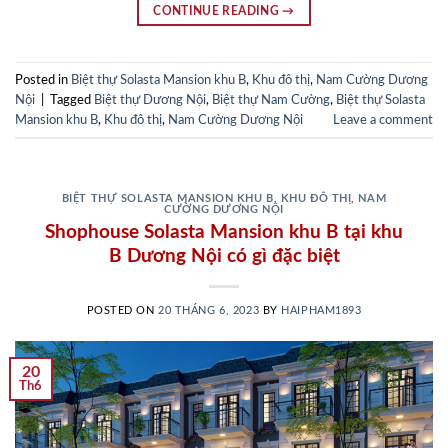
CONTINUE READING
→
Posted in
Biệt thự Solasta Mansion khu B
,
Khu đô thị
,
Nam Cường Dương
Nội
|
Tagged
Biệt thự Dương Nội
,
Biệt thự Nam Cường
,
Biệt thự Solasta
Mansion khu B
,
Khu đô thị
,
Nam Cường Dương Nội
Leave a comment
BIỆT THỰ SOLASTA MANSION KHU B
,
KHU ĐÔ THỊ
,
NAM
CƯỜNG DƯƠNG NỘI
Shophouse Solasta Mansion khu B tại khu
B Dương Nội có gì đặc biệt
POSTED ON
20 THÁNG 6, 2023
BY
HAIPHAM1893
20
Th6