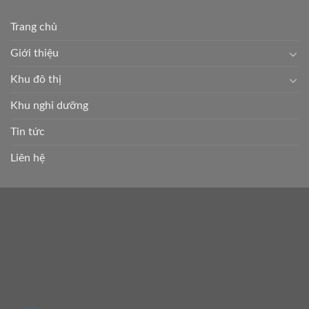
Trang chủ
Giới thiệu
Khu đô thị
Khu nghỉ dưỡng
Tin tức
Liên hệ