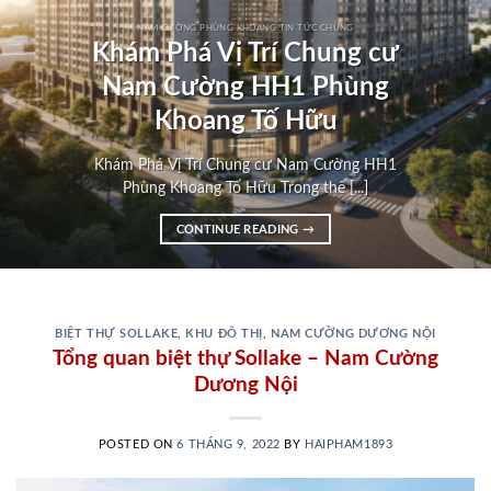
NAM CƯỜNG PHÙNG KHOANG TIN TỨC CHUNG
Khám Phá Vị Trí Chung cư
Nam Cường HH1 Phùng
Khoang Tố Hữu
Khám Phá Vị Trí Chung cư Nam Cường HH1
Phùng Khoang Tố Hữu Trong thế [...]
CONTINUE READING
→
BIỆT THỰ SOLLAKE
,
KHU ĐÔ THỊ
,
NAM CƯỜNG DƯƠNG NỘI
Tổng quan biệt thự Sollake – Nam Cường
Dương Nội
POSTED ON
6 THÁNG 9, 2022
BY
HAIPHAM1893