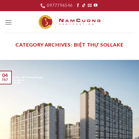
Skip
0977796546
to
content
CATEGORY ARCHIVES:
BIỆT THỰ SOLLAKE
04
Th7