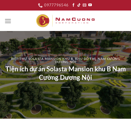
Skip
0977796546
to
content
BIỆT THỰ SOLASTA MANSION KHU B
,
KHU ĐÔ THỊ
,
NAM CƯỜNG
DƯƠNG NỘI
Tiện ích dự án Solasta Mansion khu B Nam
Cường Dương Nội