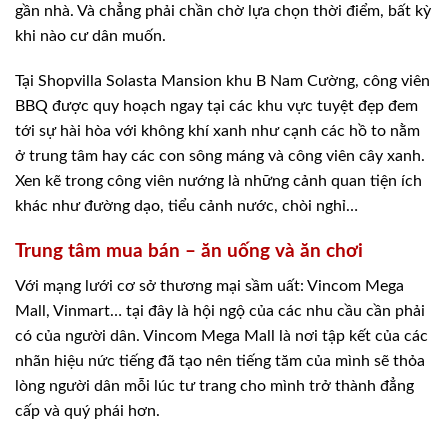
gần nhà. Và chẳng phải chần chờ lựa chọn thời điểm, bất kỳ
khi nào cư dân muốn.
Tại Shopvilla Solasta Mansion khu B Nam Cường, công viên
BBQ được quy hoạch ngay tại các khu vực tuyệt đẹp đem
tới sự hài hòa với không khí xanh như cạnh các hồ to nằm
ở trung tâm hay các con sông máng và công viên cây xanh.
Xen kẽ trong công viên nướng là những cảnh quan tiện ích
khác như đường dạo, tiểu cảnh nước, chòi nghỉ…
Trung tâm mua bán – ăn uống và ăn chơi
Với mạng lưới cơ sở thương mại sầm uất: Vincom Mega
Mall, Vinmart… tại đây là hội ngộ của các nhu cầu cần phải
có của người dân. Vincom Mega Mall là nơi tập kết của các
nhãn hiệu nức tiếng đã tạo nên tiếng tăm của mình sẽ thỏa
lòng người dân mỗi lúc tư trang cho mình trở thành đẳng
cấp và quý phái hơn.