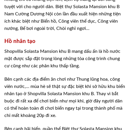
tuyệt vời cho người dân. Biệt thự Solasta Mansion khu B
Nam Cường Dương Nội còn lần đầu xuất hiện những tiện
ích khác biệt như Biển hồ, Công viên thể dục, Công viên
nướng, Bể bơi ngoài trời, Chòi nghỉ ngơi…
Hồ nhân tạo
Shopvilla Solasta Mansion khu B mang dấu ấn là hồ nước
mặt được sắp đặt trong lòng những tòa công trình chung
cư cũng như các phân khu thấp tầng.
Bên cạnh các địa điểm ăn chơi như Thung lũng hoa, công
viên nước,… mùa hè sẽ thật sự đặc biệt khi sở hữu khu biển
nhân tạo ở Shopvilla Solasta Mansion khu B. Thay vì bắt
buộc đi rất xa để chơi biển như mọi khi, giờ đây người dân
có thể hoàn toàn đi chơi biển ngay tại trong thành phố mà
chỉ mất khoảng 20p đi xe.
Bên cạnh bãi biển, quần thể Biệt thự Solasta Mansion khu