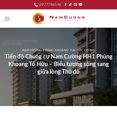
Skip
0977796546
to
content
NAM CƯỜNG PHÙNG KHOANG
,
TIN TỨC CHUNG
Tiến độ Chung cư Nam Cường HH1 Phùng
Khoang Tố Hữu – Biểu tượng sống sang
giữa lòng Thủ đô