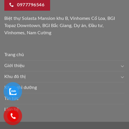
0977796546
Biệt thự Solasta Mansion khu B
,
Vinhomes Cổ Loa
,
BGI
Topaz Downtown
,
BGI Bắc Giang
,
Dự án
,
Đầu tư
,
Vinhomes
,
Nam Cường
Trang chủ
Giới thiệu
Khu đô thị
Khu nghỉ dưỡng
Tin tức
Liên hệ