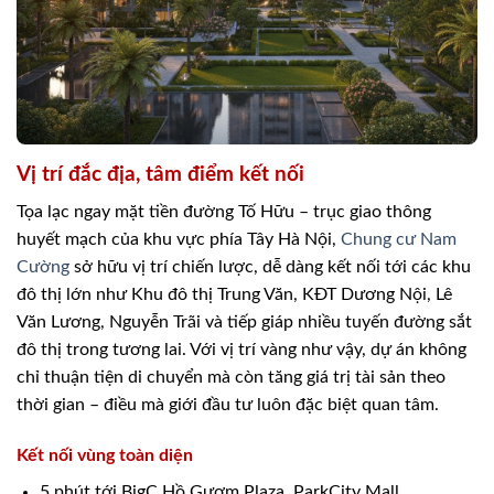
Vị trí đắc địa, tâm điểm kết nối
Tọa lạc ngay mặt tiền đường Tố Hữu – trục giao thông
huyết mạch của khu vực phía Tây Hà Nội,
Chung cư Nam
Cường
sở hữu vị trí chiến lược, dễ dàng kết nối tới các khu
đô thị lớn như Khu đô thị Trung Văn, KĐT Dương Nội, Lê
Văn Lương, Nguyễn Trãi và tiếp giáp nhiều tuyến đường sắt
đô thị trong tương lai. Với vị trí vàng như vậy, dự án không
chỉ thuận tiện di chuyển mà còn tăng giá trị tài sản theo
thời gian – điều mà giới đầu tư luôn đặc biệt quan tâm.
Kết nối vùng toàn diện
5 phút tới BigC Hồ Gươm Plaza, ParkCity Mall