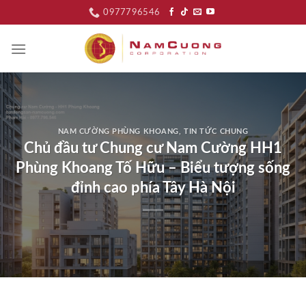
Skip
0977796546
to
content
NAM CƯỜNG PHÙNG KHOANG
,
TIN TỨC CHUNG
Chủ đầu tư Chung cư Nam Cường HH1
Phùng Khoang Tố Hữu – Biểu tượng sống
đỉnh cao phía Tây Hà Nội